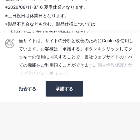
※2026/08/11-8/16 夏季休業となります。
※土日祝日は休業日となります。
※製品不具合なども含む、製品仕様については
上記サポート窓口までお問合せください。
当サイトは、サイトの分析と改善のためにCookieを使用し
■古物商許可証
ています。お客様は「承諾する」ボタンをクリックしてク
ッキーの使用に同意することで、当社ウェブサイトのすべ
株式会社センチュリー
ての機能をご利用頂くことができます。
個人情報保護方針
＜古物商許可証＞
（プライバシーポリシー）
東京都公安委員会
第306609903513号
拒否する
承諾する
■適格請求書発行事業者
登録番号：T2010501006740
©
2026
センチュリーダイレクト, Powered by Shopify