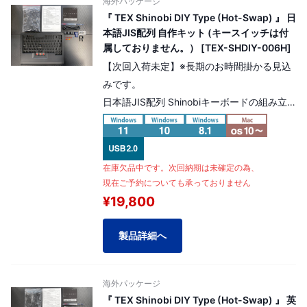
海外パッケージ
『 TEX Shinobi DIY Type (Hot-Swap) 』 日
本語JIS配列 自作キット (キースイッチは付
属しておりません。） [TEX-SHDIY-006H]
【次回入荷未定】※長期のお時間掛かる見込
みです。
日本語JIS配列 Shinobiキーボードの組み立
てキット！ 組み立ても簡単なHot-Swapタイ
プ、キースイッチを別途ご用意頂く事でお好
みのキー軸でShinobiキーボードを組み立て
在庫欠品中です。次回納期は未確定の為、
る事が可能です！ ※尚、本製品にはキースイ
現在ご予約についても承っておりません
ッチは含まれておりませんのでご注意くださ
¥19,800
い。キースイッチは別途ご用意頂く必要がご
ざいます。
製品詳細へ
海外パッケージ
『 TEX Shinobi DIY Type (Hot-Swap) 』 英