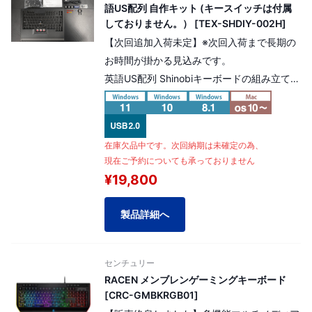
語US配列 自作キット (キースイッチは付属
しておりません。） [TEX-SHDIY-002H]
【次回追加入荷未定】※次回入荷まで長期の
お時間が掛かる見込みです。
英語US配列 Shinobiキーボードの組み立てキ
ット！
組み立ても簡単なHot-Swapタイプ、キース
イッチを別途ご用意頂く事でお好みのキー軸
在庫欠品中です。次回納期は未確定の為、
でShinobiキーボードを組み立てる事が可能
現在ご予約についても承っておりません
です
¥19,800
※尚、本製品にはキースイッチは含まれてお
りませんのでご注意ください。キースイッチ
製品詳細へ
は別途ご用意頂く必要がございます。
センチュリー
RACEN メンブレンゲーミングキーボード
[CRC-GMBKRGB01]