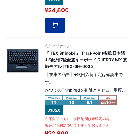
¥24,800
海外パッケージ
『 TEX Shinobi 』 TrackPoint搭載 日本語
JIS配列 7段配置キーボード CHERRY MX 茶
軸モデル [TEX-SH-0035]
【在庫欠品中】※次回入荷予定は確認中で
す。
かつてのThinkPadを彷彿とさせる、重厚な
デザイン！7段配置のキーボード。
TrackPoint搭載 日本語JIS配列。CHERRY
MX 茶軸モデル
在庫欠品中です。次回納期は未確定の為、
現在ご予約についても承っておりません
¥22,800