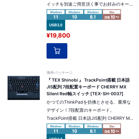
イッチを別途ご用意頂く事でお好みのキー軸
でShuraキーボードを組み立てる事が可能で
す！
配列の一部を換装可能なマルチレイアウト対
¥19,800
応。 ※本製品にはキースイッチは含まれてお
りませんのでご注意ください。キースイッチ
は別途ご用意頂く必要がございます。
海外パッケージ
『 TEX Shinobi 』 TrackPoint搭載 日本語
JIS配列 7段配置キーボード CHERRY MX
Silent Red軸スイッチ [TEX-SH-0037]
かつてのThinkPadを彷彿とさせる、重厚な
デザイン！7段配置のキーボード。
TrackPoint搭載 日本語JIS配列 CHERRY MX
SilentRed軸 モデル