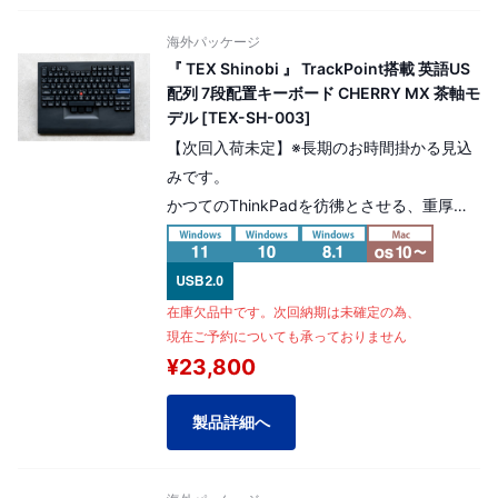
海外パッケージ
『 TEX Shinobi 』 TrackPoint搭載 英語US
配列 7段配置キーボード CHERRY MX 茶軸モ
デル [TEX-SH-003]
【次回入荷未定】※長期のお時間掛かる見込
みです。
かつてのThinkPadを彷彿とさせる、重厚な
デザイン！7段配置のキーボード。
TrackPoint搭載 英語US配列 CHERRY MX 茶
軸モデル
在庫欠品中です。次回納期は未確定の為、
現在ご予約についても承っておりません
¥23,800
製品詳細へ