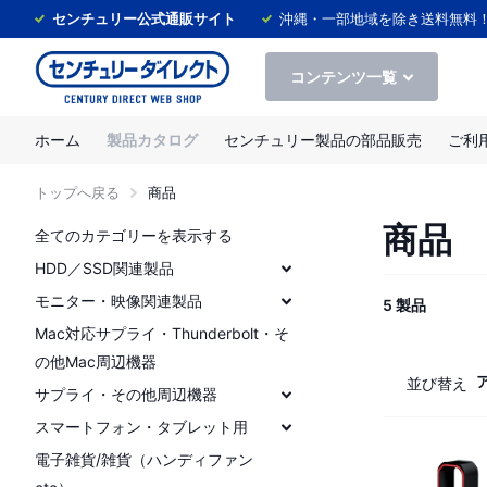
センチュリー公式通販サイト
沖縄・一部地域を除き送料無料
コンテンツ一覧
ホーム
製品カタログ
センチュリー製品の部品販売
ご利
トップへ戻る
商品
商品
全てのカテゴリーを表示する
HDD／SSD関連製品
モニター・映像関連製品
5 製品
Mac対応サプライ・Thunderbolt・そ
の他Mac周辺機器
並び替え
サプライ・その他周辺機器
スマートフォン・タブレット用
電子雑貨/雑貨（ハンディファン