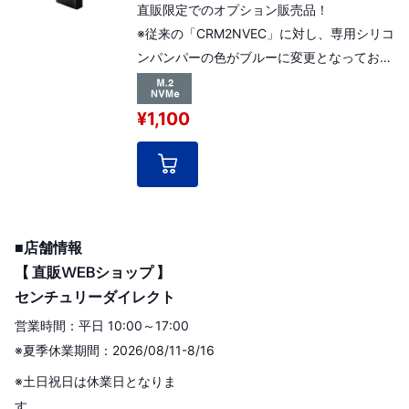
直販限定でのオプション販売品！
※従来の「CRM2NVEC」に対し、専用シリコ
ンパンパーの色がブルーに変更となっており
ます。
CROSN2U32CPの付属品準拠。※本製品パッ
¥1,100
ケージの白箱（無地）でのご対応となってお
ります。
※本製品単体ではPCに接続はできません。
■店舗情報
【 直販WEBショップ 】
センチュリーダイレクト
営業時間：平日 10:00～17:00
※夏季休業期間：2026/08/11-8/16
※土日祝日は休業日となりま
す。