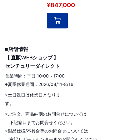
※また、調達開始時の部品状況/輸送便（船
¥847,000
便）状況により、納期幅がございます。
ご注文確認次第、改めて現時点での納期確
認を行わせて頂く事となります。
300MB/秒の転送速度でSAS/SATA-
■店舗情報
HDD/SSDの1：7コピー、8台同時イレースが
【 直販WEBショップ 】
可能な「これdo台SAS」の業務仕様モデル
センチュリーダイレクト
営業時間：平日 10:00～17:00
※夏季休業期間：2026/08/11-8/16
※土日祝日は休業日となりま
す。
※ご注文、商品納期のお問合せについては
下記窓口までお問合せください。
※製品仕様/不具合等のお問合せについては
右記サポートセンターまでお問合せください。