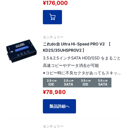
¥176,000
センチュリー
これdo台 Ultra Hi-Speed PRO V2 [
KD25/35UHSPROV2 ]
3.5＆2.5インチSATA HDD/SSD をまるごと
高速コピーやデータ消去が可能
※コピー時に不良セクタがあってもスキップ
できるエラースキップ機能搭載。
「IDE ➡ SATA HDD変換アダプタ（KDA-
¥78,980
IDE）」が1個標準で付属しておりますので、
IDE HDDからのコピーも可能です。
製品詳細へ
本製品は延長保証 選択可能商品です。
延長保証料金（商品金額の5%）を加算する
事によりプラス2年間の延長保証対応が可能
センチュリー