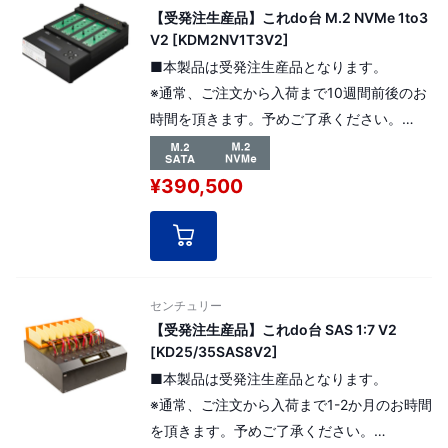
です。
【受発注生産品】これdo台 M.2 NVMe 1to3
V2 [KDM2NV1T3V2]
■本製品は受発注生産品となります。
※通常、ご注文から入荷まで10週間前後のお
時間を頂きます。予めご了承ください。
※また、調達開始時の部品状況/輸送便（船
便）状況により、納期幅がございます。
¥390,500
ご注文確認次第、改めて現時点での納期確
認を行わせて頂く事となります。
M.2 SSD（NVMe/SATA/AHCI）対応。1：3
でのデータコピー、4枚同時イレース機能を
センチュリー
搭載しております。
【受発注生産品】これdo台 SAS 1:7 V2
[KD25/35SAS8V2]
■本製品は受発注生産品となります。
※通常、ご注文から入荷まで1-2か月のお時間
を頂きます。予めご了承ください。