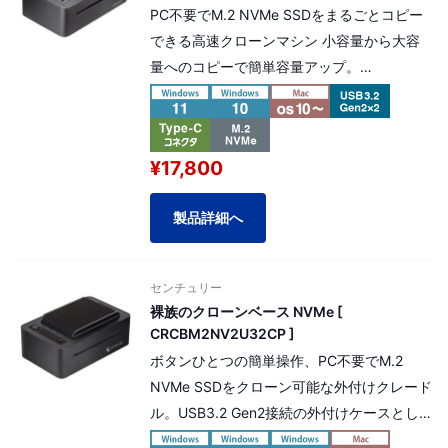
PC不要でM.2 NVMe SSDをまるごとコピー
できる高速クローンマシン 小容量から大容
量へのコピーで簡単容量アップ。
高速な USB20Gbps (USB3.2 Gen2×2) 接続
で外付けM.2ケースとしても使用可能。※ 外
付けクレードルとしての利用時、PCとの接
¥17,800
続は最大20Gbps（理論値）の高速転送。内
蔵冷却ファンとヒートシンクで冷却効率
製品詳細へ
UP。
※本製品は延長保証 選択可能商品です。
延長保証料金（商品金額の5%）を加算する
センチュリー
事によりプラス2年間の延長保証対応が可能
裸族のクローンベース NVMe [
です。
CRCBM2NV2U32CP ]
ボタンひとつの簡単操作、PC不要でM.2
NVMe SSDをクローン可能な外付けクレード
ル。USB3.2 Gen2接続の外付けケースとし
てもご利用可能です。