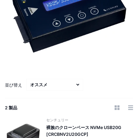
並び替え
2 製品
センチュリー
裸族のクローンベース NVMe USB20G
[CRCBNV2U20GCP]