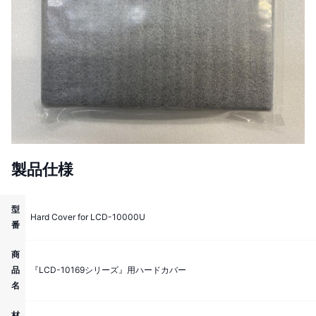
製品仕様
型
Hard Cover for LCD-10000U
番
商
品
『LCD-10169シリーズ』用ハードカバー
名
材