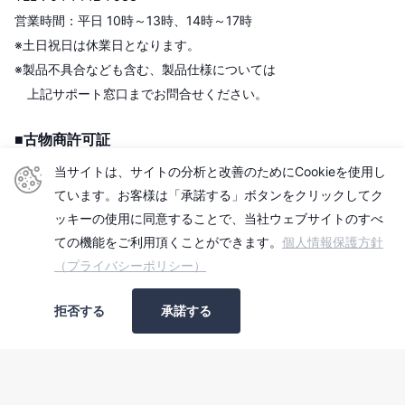
営業時間：平日 10時～13時、14時～17時
※土日祝日は休業日となります。
※製品不具合なども含む、製品仕様については
上記サポート窓口までお問合せください。
■古物商許可証
株式会社センチュリー
当サイトは、サイトの分析と改善のためにCookieを使用し
＜古物商許可証＞
ています。お客様は「承諾する」ボタンをクリックしてク
東京都公安委員会
ッキーの使用に同意することで、当社ウェブサイトのすべ
第306609903513号
ての機能をご利用頂くことができます。
個人情報保護方針
（プライバシーポリシー）
■適格請求書発行事業者
拒否する
承諾する
登録番号：T2010501006740
©
2026
センチュリーダイレクト, Powered by Shopify