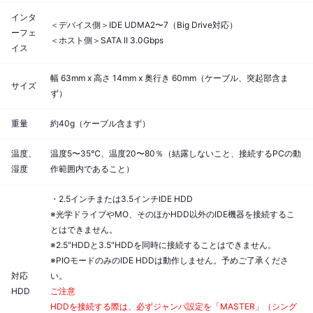
インタ
＜デバイス側＞IDE UDMA2〜7（Big Drive対応）
ーフェ
＜ホスト側＞SATA II 3.0Gbps
イス
幅 63mm x 高さ 14mm x 奥行き 60mm（ケーブル、突起部含ま
サイズ
ず）
重量
約40g（ケーブル含まず）
温度、
温度5〜35℃、温度20〜80％（結露しないこと、接続するPCの動
湿度
作範囲内であること）
・2.5インチまたは3.5インチIDE HDD
※光学ドライブやMO、そのほかHDD以外のIDE機器を接続するこ
とはできません。
※2.5"HDDと3.5"HDDを同時に接続することはできません。
※PIOモードのみのIDE HDDは動作しません。予めご了承くださ
対応
い。
HDD
ご注意
HDDを接続する際は、必ずジャンパ設定を「MASTER」（シング