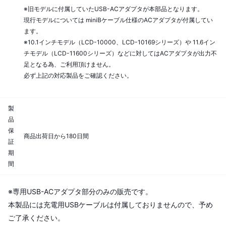
※旧モデルに付属していたUSB-ACアダプタが本部品となります。
現行モデルについては miniBケーブル仕様のACアダプタが付属してい
ます。
※10.1インチモデル（LCD-10000、LCD-10169シリーズ）や 11.6イン
チモデル（LCD-11600シリーズ）などに対してはACアダプタが出力不
足となる為、ご利用頂けません。
必ず上記の対応製品をご確認ください。
製
品
保
商品出荷日から180日間
証
期
間
※専用USB-ACアダプタ部分のみの販売です。
本製品には充電用USBケーブルは付属しておりませんので、予め
ご了承ください。