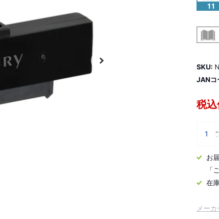
SKU:
N
JANコ
税込価
お
「
在
メーカ