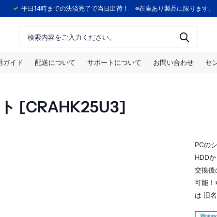
！
平日14時までの決済完了で当日出荷！ ※在庫あり製品に限ります。
用ガイド
配送について
サポートについて
お問い合わせ
セ
 [CRAHK25U3]
PCの
HDD
交換後
可能！
は 旧