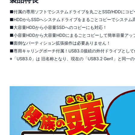
■付属の専用ソフトでシステムドライブを丸ごとSSD/HDDにコピ
■HDDからSSDへシステムドライブをまるごとコピーでシステム
■大容量HDDから小容量SSDへのコピーにも対応！
■小容量HDDから大容量HDDにまるごとコピーして簡単容量アッ
■面倒なパーティション拡張操作は必要ありません！
■専用キャリングポーチ付属！USB3.0接続の外付ドライブとし
※「USB3.0」は 旧名称となり、現在の「USB3.2 Gen1」