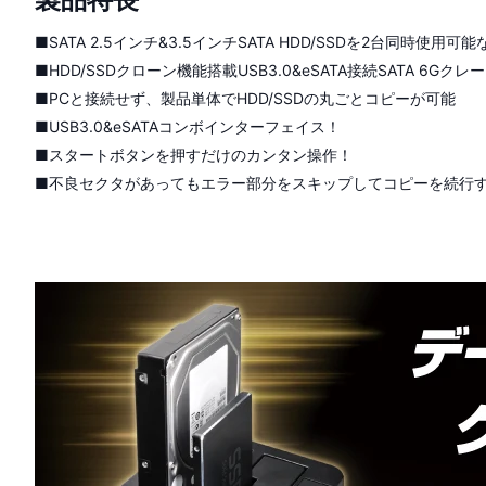
■SATA 2.5インチ&3.5インチSATA HDD/SSDを2台同時使用可
■HDD/SSDクローン機能搭載USB3.0&eSATA接続SATA 6Gクレ
■PCと接続せず、製品単体でHDD/SSDの丸ごとコピーが可能
■USB3.0&eSATAコンボインターフェイス！
■スタートボタンを押すだけのカンタン操作！
■不良セクタがあってもエラー部分をスキップしてコピーを続行