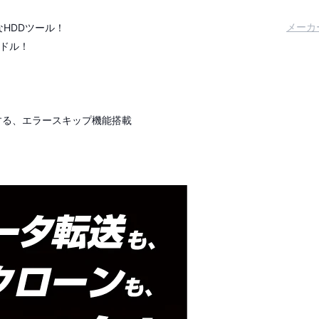
メーカ
能なHDDツール！
ードル！
する、エラースキップ機能搭載