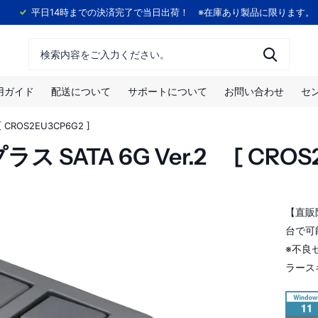
！
平日14時までの決済完了で当日出荷！ ※在庫あり製品に限ります。
用ガイド
配送について
サポートについて
お問い合わせ
セ
ROS2EU3CP6G2 ]
ATA 6G Ver.2 [ CROS2E
【直販
台で可
※不良
ラース