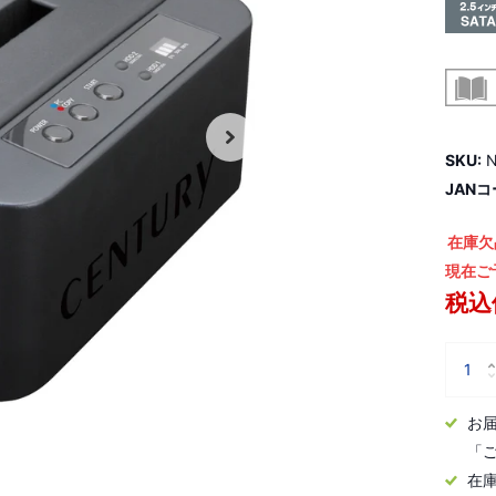
SKU:
N
JANコ
在庫欠
現在ご
税込価
お
「
在