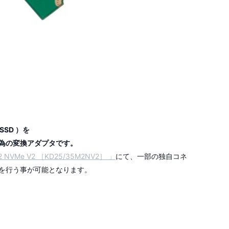
SSD ）を
為の変換アダプタです。
 NVMe V2 ［KD25/35M2NV2］ 」
にて、一部の独自コネ
ースを行う事が可能となります。