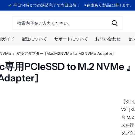
！
平日14時までの決済完了で当日出荷！ ※在庫あり製品に限ります。
用ガイド
配送について
サポートについて
お問い合わせ
セ
 NVMe 』変換アダプター [MacM2NVMe to M2NVMe Adapter]
c専用PCIeSSD to M.2 NV
dapter]
【次回入
V2［
台 M.
スを行
ダプタ