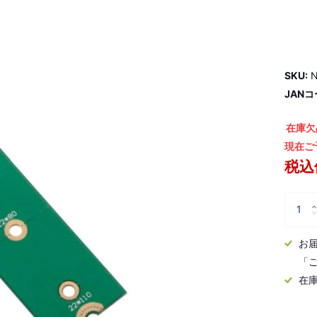
SKU:
N
JANコ
在庫欠
現在ご
税込価
お
「
在