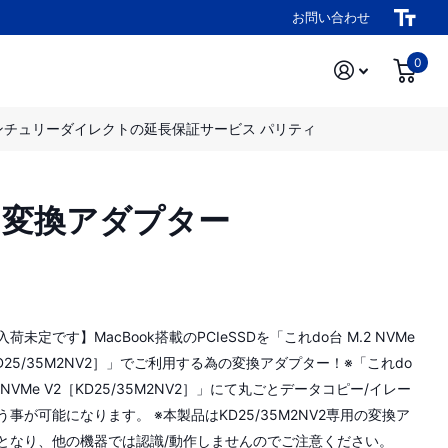
お問い合わせ
0
ンチュリーダイレクトの延長保証サービス パリティ
Me 』変換アダプター
荷未定です】MacBook搭載のPCIeSSDを「これdo台 M.2 NVMe
KD25/35M2NV2］」でご利用する為の変換アダプター！※「これdo
2 NVMe V2［KD25/35M2NV2］」にて丸ごとデータコピー/イレー
う事が可能になります。 ※本製品はKD25/35M2NV2専用の変換ア
となり、他の機器では認識/動作しませんのでご注意ください。