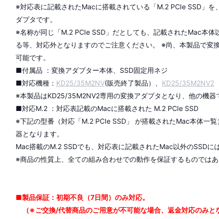
※対応表に記載されたMacに搭載されている「M.2 PCIe SSD」
ダプタです。
※名称が同じ「M.2 PCIe SSD」だとしても、記載されたMac
る等、対応外となりますのでご注意ください。 ※尚、本製品で変換された
可能です。
■付属品 ：変換アダプター本体、SSD固定用ネジ
■対応機種：
KD25/35M2NV
(販売終了製品）、
KD25/35M2NV2
※本製品はKD25/35M2NV2専用の変換アダプタとなり、他の機
■対応M.2 ：対応表記載のMacに搭載された M.2 PCIe SSD
※下記の型番（対応「M.2 PCIe SSD」 が搭載されたMac本体一覧
器となります。
Mac搭載のM.2 SSDでも、対応表に記載されたMac以外のSS
※商品の性質上、全ての組み合わせでの動作を保証するものではあ
■製品保証：初期不良（7日間）のみ対応。
（※ご交換/代替商品のご用意が不可能な場合、返金対応のみと