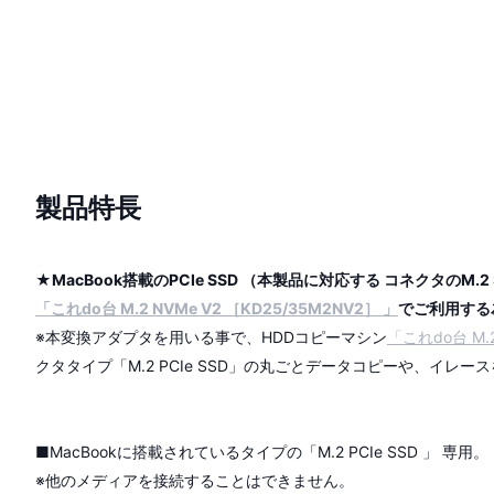
製品特長
★MacBook搭載のPCIe SSD （本製品に対応する コネクタのM.2 
「これdo台 M.2 NVMe V2 ［KD25/35M2NV2］ 」
でご利用する
※本変換アダプタを用いる事で、HDDコピーマシン
「これdo台 M.2
クタタイプ「M.2 PCIe SSD」の丸ごとデータコピーや、イレ
■MacBookに搭載されているタイプの「M.2 PCIe SSD 」 専用。
※他のメディアを接続することはできません。