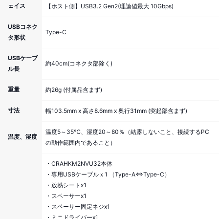
ェイス
【ホスト側】USB3.2 Gen2(理論値最大 10Gbps)
USBコネク
Type-C
タ形状
USBケーブ
約40cm(コネクタ部除く)
ル長
重量
約26g (付属品含まず)
寸法
幅103.5mm x 高さ8.6mm x 奥行31mm (突起部含まず)
温度5～35℃、湿度20～80％（結露しないこと、接続するPC
温度、湿度
の動作範囲内であること）
・CRAHKM2NVU32本体
・専用USBケーブルｘ1 （Type-A⇔Type-C）
・放熱シートx1
・スペーサーx1
・スペーサー固定ネジx1
・ミニドライバーx1