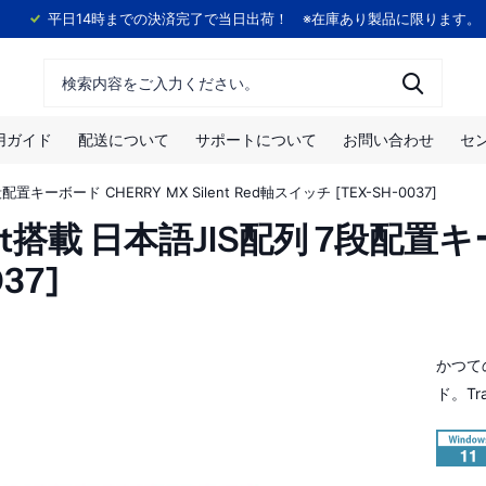
！
平日14時までの決済完了で当日出荷！ ※在庫あり製品に限ります。
用ガイド
配送について
サポートについて
お問い合わせ
セ
 7段配置キーボード CHERRY MX Silent Red軸スイッチ [TEX-SH-0037]
kPoint搭載 日本語JIS配列 7段配置キ
37]
かつて
ド。Tra