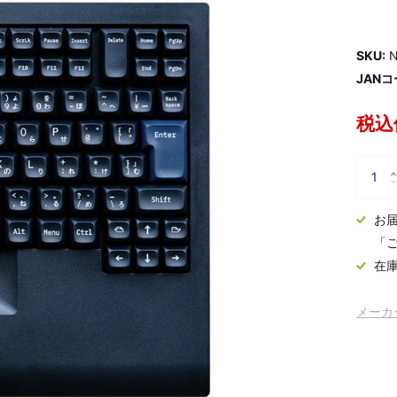
SKU:
N
JANコ
税込価
お
「
在
メーカ