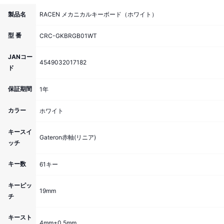
製品名
RACEN メカニカルキーボード（ホワイト）
型 番
CRC-GKBRGB01WT
JANコー
4549032017182
ド
保証期間
1年
カラー
ホワイト
キースイ
Gateron赤軸(リニア)
ッチ
キー数
61キー
キーピッ
19mm
チ
キースト
4mm±0.5mm