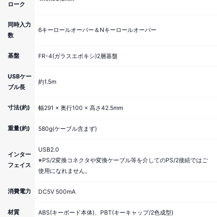
ローク
同時入力
6キーロールオーバー＆Nキーロールオーバー
数
基盤
FR-4(ガラスエポキシ)2層基盤
USBケー
約1.5m
ブル長
寸法(約)
幅291 × 奥行100 × 高さ42.5mm
重量(約)
580g(ケーブル含まず)
USB2.0
インター
※PS/2変換コネクタや変換ケーブル等を介してのPS/2接続ではご
フェイス
使用になれません。
消費電力
DC5V 500mA
材質
ABS(キーボード本体)、PBT(キーキャップ/2色成型)