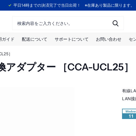
！
平日14時までの決済完了で当日出荷！ ※在庫あり製品に限ります。
用ガイド
配送について
サポートについて
お問い合わせ
セ
CL25］
LAN変換アダプター ［CCA-UCL25］
有線LA
LAN