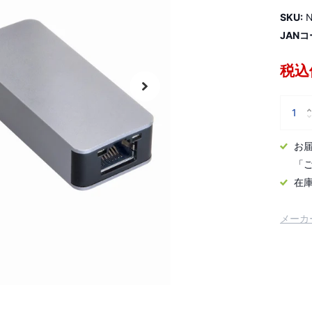
SKU:
N
JANコ
税込価
お
「
在
メーカ