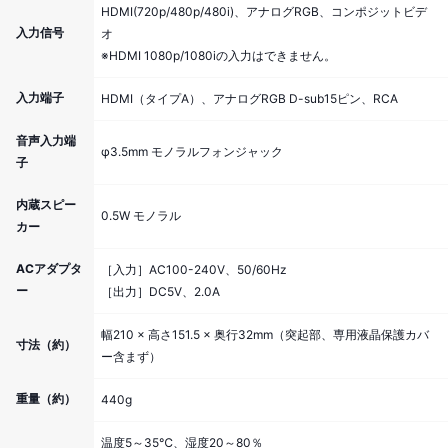
HDMI(720p/480p/480i)、アナログRGB、コンポジットビデ
入力信号
オ
※HDMI 1080p/1080iの入力はできません。
入力端子
HDMI（タイプA）、アナログRGB D-sub15ピン、RCA
音声入力端
φ3.5mm モノラルフォンジャック
子
内蔵スピー
0.5W モノラル
カー
ACアダプタ
［入力］AC100-240V、50/60Hz
ー
［出力］DC5V、2.0A
幅210 × 高さ151.5 × 奥行32mm（突起部、専用液晶保護カバ
寸法（約）
ー含まず）
重量（約）
440g
温度5～35℃、湿度20～80％