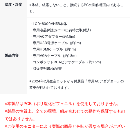
温度・湿度
※氷結、結露しないこと、接続するPCの動作範囲内であるこ
と。
・LCD-8000VH5B本体
・専用液晶保護カバー(出荷時に取付済)
・専用ACアダプター(約1.5m)
・専用USB電源ケーブル（約1m）
・専用HDMIケーブル（約1m）
製品内容
・専用VGAケーブル（約1.8m）
・コンポジットRCAビデオケーブル（約1.5m）
・取扱説明書/保証書
※2024年2月生産ロットから付属品「専用ACアダプター」の
変更が行われております。
※本製品はPCB（ポリ塩化ビフェニル）を使用しておりません。
※製品の性質上、全ての環境、組み合わせでの動作を保証するもの
ではありません。
※ご使用のモニターにより実際の商品と色味が異なる場合がござい