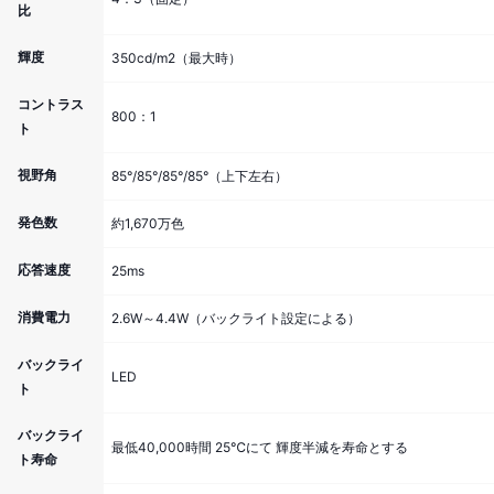
比
輝度
350cd/m2（最大時）
コントラス
800：1
ト
視野角
85°/85°/85°/85°（上下左右）
発色数
約1,670万色
応答速度
25ms
消費電力
2.6W～4.4W（バックライト設定による）
バックライ
LED
ト
バックライ
最低40,000時間 25℃にて 輝度半減を寿命とする
ト寿命