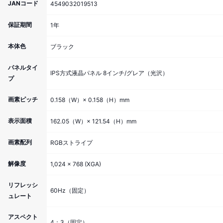
JANコード
4549032019513
保証期間
1年
本体色
ブラック
パネルタイ
IPS方式液晶パネル 8インチ/グレア（光沢）
プ
画素ピッチ
0.158（W）× 0.158（H）mm
表示面積
162.05（W）× 121.54（H）mm
画素配列
RGBストライプ
解像度
1,024 × 768 (XGA)
リフレッシ
60Hz（固定）
ュレート
アスペクト
4：3（固定）