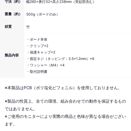
寸法（約）
幅260×奥行32×高さ238mm（突起部含む）
重量（約）
500g（ボードのみ）
材質
竹
・ボード本体
・クリップ×2
・保護キャップ×2
製品内容
・固定ネジ（タッピング：3.5×1.2mm）×6
・ワッシャー（M4）×4
・取付説明書
※本製品はPCB（ポリ塩化ビフェニル）を使用しておりません。
※製品の性質上、全ての環境、組み合わせでの動作を保証するもの
ではありません。
※ご使用のモニターにより実際の商品と色味が異なる場合がござい
ます。