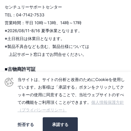
センチュリーサポートセンター
TEL：04-7142-7533
営業時間：平日 10時～13時、14時～17時
※2026/08/11-8/16 夏季休業となります。
※土日祝日は休業日となります。
※製品不具合なども含む、製品仕様については
上記サポート窓口までお問合せください。
■古物商許可証
株式会社センチュリー
当サイトは、サイトの分析と改善のためにCookieを使用し
＜古物商許可証＞
ています。お客様は「承諾する」ボタンをクリックしてク
東京都公安委員会
ッキーの使用に同意することで、当社ウェブサイトのすべ
第306609903513号
ての機能をご利用頂くことができます。
個人情報保護方針
（プライバシーポリシー）
■適格請求書発行事業者
拒否する
承諾する
登録番号：T2010501006740