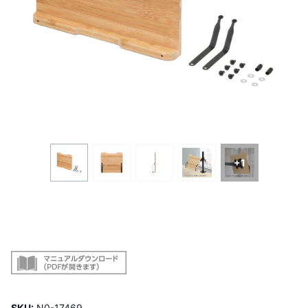
+1
SKU:
N0-17469