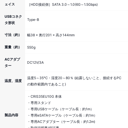
ェイス
［HDD接続側］SATA 3.0～1.0(6G～1.5Gbps)
USBコネク
Type-B
タ形状
寸法（約）
幅38 × 奥行201 × 高さ144mm
重量（約）
550g
ACアダプ
DC12V/3A
ター
温度5～35℃・湿度20～80％ (結露しないこと、接続するPC
温度、湿度
の動作範囲内であること)
・CRIS35EU10G 本体
・専用スタンド
・専用USBケーブル（ケーブル長：約1m）
製品内容
・専用eSATAケーブル（ケーブル長：約1m）
・専用ACアダプター（ケーブル長：約1.2m)
・取扱説明書/保証書