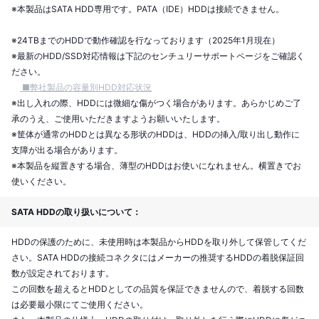
※本製品はSATA HDD専用です。PATA（IDE）HDDは接続できません。
※24TBまでのHDDで動作確認を行なっております（2025年1月現在）
※最新のHDD/SSD対応情報は下記のセンチュリーサポートページをご確認く
ださい。
■弊社製品の容量別HDD対応状況
※出し入れの際、HDDには微細な傷がつく場合があります。あらかじめご了
承のうえ、ご使用いただきますようお願いいたします。
※筐体が通常のHDDとは異なる形状のHDDは、HDDの挿入/取り出し動作に
支障が出る場合があります。
※本製品を縦置きする場合、薄型のHDDはお使いになれません。横置きでお
使いください。
SATA HDDの取り扱いについて：
HDDの保護のために、未使用時は本製品からHDDを取り外して保管してくだ
さい。SATA HDDの接続コネクタにはメーカーの推奨するHDDの着脱保証回
数が設定されております。
この回数を超えるとHDDとしての品質を保証できませんので、着脱する回数
は必要最小限にてご使用ください。