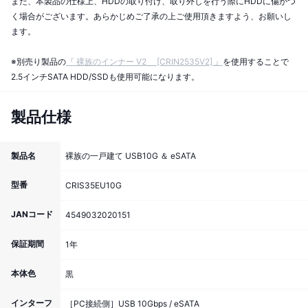
また、本製品の仕様上、HDDの取り付け、取り外しを行う際にHDDに傷がつ
く場合がございます。あらかじめご了承の上ご使用頂きますよう、お願いし
ます。
※別売り製品の
『 裸族のインナー V2 [CRIN2535V2] 』
を使用することで
2.5インチSATA HDD/SSDも使用可能になります。
製品仕様
製品名
裸族の一戸建て USB10G ＆ eSATA
型番
CRIS35EU10G
JANコード
4549032020151
保証期間
1年
本体色
黒
インターフ
［PC接続側］USB 10Gbps / eSATA