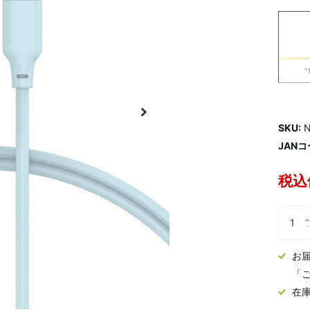
SKU:
N
JANコ
税込価
お
「
在