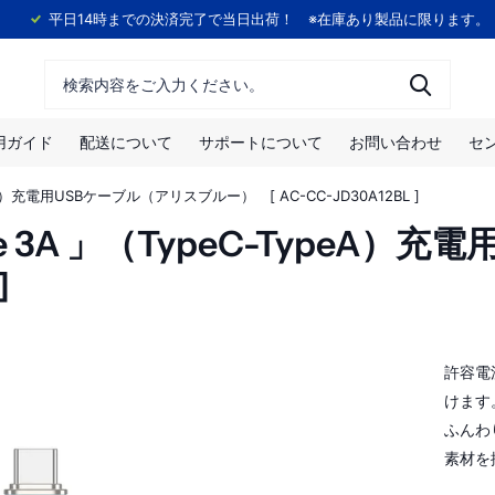
！
平日14時までの決済完了で当日出荷！ ※在庫あり製品に限ります。
用ガイド
配送について
サポートについて
お問い合わせ
セ
ypeA）充電用USBケーブル（アリスブルー） [ AC-CC-JD30A12BL ]
able 3A 」（TypeC-Type
]
許容電
けます
ふんわ
素材を