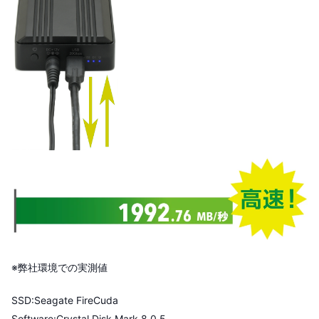
※弊社環境での実測値
SSD:Seagate FireCuda
Software:Crystal Disk Mark 8.0.5