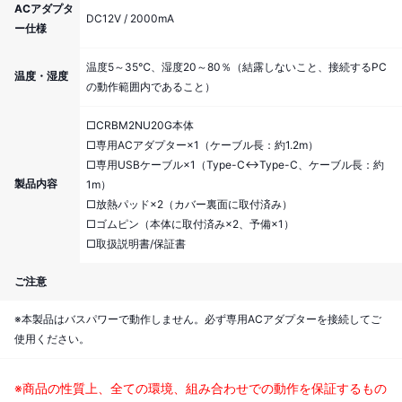
ACアダプタ
DC12V / 2000mA
ー仕様
温度5～35℃、湿度20～80％（結露しないこと、接続するPC
温度・湿度
の動作範囲内であること）
□CRBM2NU20G本体
□専用ACアダプター×1（ケーブル長：約1.2m）
□専用USBケーブル×1（Type-C↔︎Type-C、ケーブル長：約
製品内容
1m）
□放熱パッド×2（カバー裏面に取付済み）
□ゴムピン（本体に取付済み×2、予備×1）
□取扱説明書/保証書
ご注意
※本製品はバスパワーで動作しません。必ず専用ACアダプターを接続してご
使用ください。
※商品の性質上、全ての環境、組み合わせでの動作を保証するもの