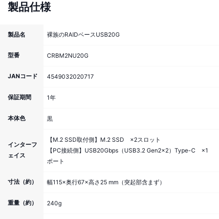
製品仕様
製品名
裸族のRAIDベースUSB20G
型番
CRBM2NU20G
JANコード
4549032020717
保証期間
1年
本体色
黒
【M.2 SSD取付側】M.2 SSD ×2スロット
インターフ
【PC接続側】USB20Gbps（USB3.2 Gen2×2）Type-C ×1
ェイス
ポート
寸法（約）
幅115×奥行67×高さ25 mm（突起部含まず）
重量（約）
240g