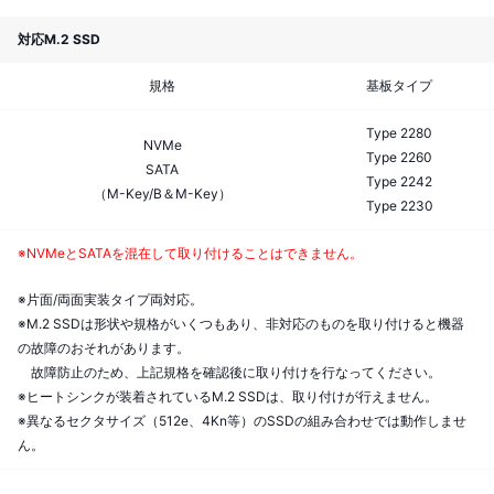
対応M.2 SSD
規格
基板タイプ
Type 2280
NVMe
Type 2260
SATA
Type 2242
（M-Key/B＆M-Key）
Type 2230
※NVMeとSATAを混在して取り付けることはできません。
※片面/両面実装タイプ両対応。
※M.2 SSDは形状や規格がいくつもあり、非対応のものを取り付けると機器
の故障のおそれがあります。
故障防止のため、上記規格を確認後に取り付けを行なってください。
※ヒートシンクが装着されているM.2 SSDは、取り付けが行えません。
※異なるセクタサイズ（512e、4Kn等）のSSDの組み合わせでは動作しませ
ん。