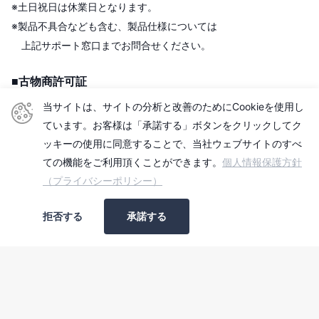
※土日祝日は休業日となります。
※製品不具合なども含む、製品仕様については
上記サポート窓口までお問合せください。
■古物商許可証
株式会社センチュリー
当サイトは、サイトの分析と改善のためにCookieを使用し
＜古物商許可証＞
ています。お客様は「承諾する」ボタンをクリックしてク
東京都公安委員会
ッキーの使用に同意することで、当社ウェブサイトのすべ
第306609903513号
ての機能をご利用頂くことができます。
個人情報保護方針
（プライバシーポリシー）
■適格請求書発行事業者
拒否する
承諾する
登録番号：T2010501006740
©
2026
センチュリーダイレクト, Powered by Shopify