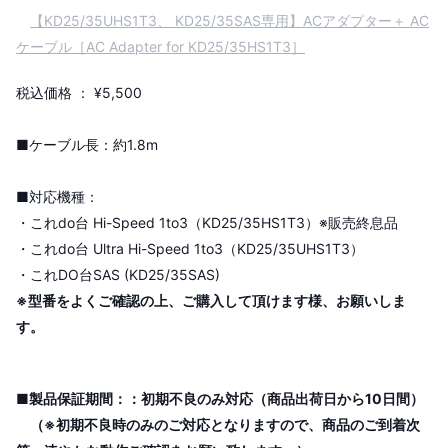
【KD25/35UHS1T3、 KD25/35SAS専用】ACアダプター＋ AC
ケーブル［AC Adapter for KD25/35HS1T3］
税込価格 ： ¥5,500
■ケーブル長：約1.8m
■対応機種：
・これdo台 Hi-Speed 1to3（KD25/35HS1T3）※販売終息品
・これdo台 Ultra Hi-Speed 1to3（KD25/35UHS1T3）
・これDO台SAS (KD25/35SAS)
※型番をよくご確認の上、ご購入して頂けます様、お願いしま
す。
■製品保証期間：：初期不良のみ対応（商品出荷日から10日間）
（※初期不良時のみのご対応となりますので、商品のご到着次