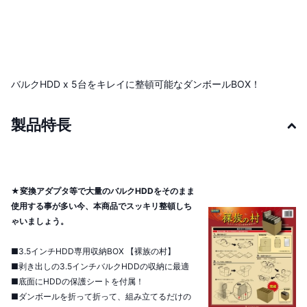
バルクHDD x 5台をキレイに整頓可能なダンボールBOX！
製品特長
★変換アダプタ等で大量のバルクHDDをそのまま
使用する事が多い今、本商品でスッキリ整頓しち
ゃいましょう。
■3.5インチHDD専用収納BOX 【裸族の村】
■剥き出しの3.5インチバルクHDDの収納に最適
■底面にHDDの保護シートを付属！
■ダンボールを折って折って、組み立てるだけの