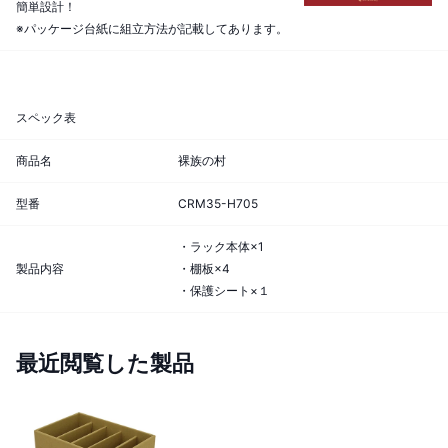
簡単設計！
※パッケージ台紙に組立方法が記載してあります。
スペック表
商品名
裸族の村
型番
CRM35-H705
・ラック本体×1
製品内容
・棚板×4
・保護シート×１
最近閲覧した製品