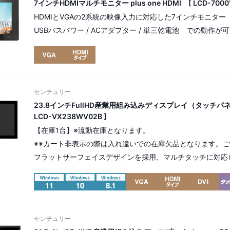
7インチHDMIマルチモニター plus one HDMI [ LCD-7000V
HDMIとVGAの2系統の映像入力に対応した7インチモニター
USBバスパワー / ACアダプター / 単三乾電池 での動作が
センチュリー
23.8インチFullHD産業用組み込みディスプレイ（タッチパネル仕様
LCD-VX238WV02B ]
【在庫1台】※流動在庫となります。
※※カート非表示の際は入れ違いでの在庫欠品となります。
フラットサーフェイスデザインを採用、マルチタッチに対応し
プレイ。
解像度 FHD（フルHD） 1,980×1,080pixel（16:9）
[ パネル番号：16866 ]
センチュリー