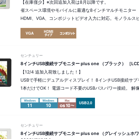
【在庫僅少】※次回追加入荷は8月以降です。
省スペース環境やモバイルに最適な8インチマルチモニター
HDMI、VGA、コンポジットビデオ入力に対応。モノラルス
センチュリー
8インチUSB接続サブモニター plus one （ブラック） ［LCD
【12/4 追加入荷致しました！】
USBで手軽にデュアルディスプレイ！ 8インチUSB接続サブ
1本だけでOK！ 電源コード不要のUSBバスパワー接続。 解像度：S
センチュリー
8インチUSB接続サブモニター plus one （グレイッシュホワ