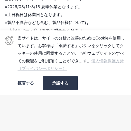
※2026/08/11-8/16 夏季休業となります。
※土日祝日は休業日となります。
※製品不具合なども含む、製品仕様については
上記サポート窓口までお問合せください。
当サイトは、サイトの分析と改善のためにCookieを使用し
■古物商許可証
ています。お客様は「承諾する」ボタンをクリックしてク
ッキーの使用に同意することで、当社ウェブサイトのすべ
株式会社センチュリー
ての機能をご利用頂くことができます。
個人情報保護方針
＜古物商許可証＞
（プライバシーポリシー）
東京都公安委員会
第306609903513号
拒否する
承諾する
■適格請求書発行事業者
登録番号：T2010501006740
©
2026
センチュリーダイレクト, Powered by Shopify