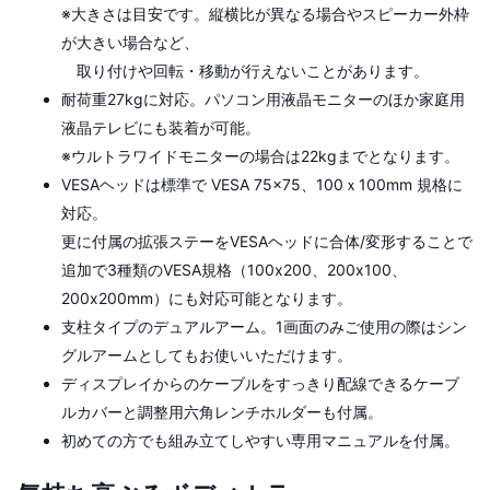
※大きさは目安です。縦横比が異なる場合やスピーカー外枠
が大きい場合など、
取り付けや回転・移動が行えないことがあります。
耐荷重27kgに対応。パソコン用液晶モニターのほか家庭用
液晶テレビにも装着が可能。
※ウルトラワイドモニターの場合は22kgまでとなります。
VESAヘッドは標準で VESA 75x75、100ｘ100mm 規格に
対応。
更に付属の拡張ステーをVESAヘッドに合体/変形することで
追加で3種類のVESA規格（100x200、200x100、
200x200mm）にも対応可能となります。
支柱タイプのデュアルアーム。1画面のみご使用の際はシン
グルアームとしてもお使いいただけます。
ディスプレイからのケーブルをすっきり配線できるケーブ
ルカバーと調整用六角レンチホルダーも付属。
初めての方でも組み立てしやすい専用マニュアルを付属。