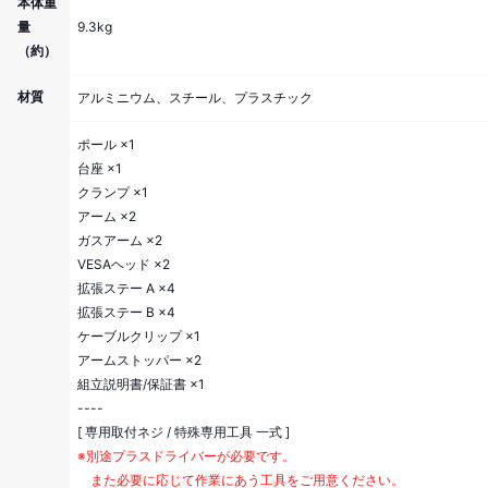
本体重
量
9.3kg
（約）
材質
アルミニウム、スチール、プラスチック
ポール ×1
台座 ×1
クランプ ×1
アーム ×2
ガスアーム ×2
VESAヘッド ×2
拡張ステー A ×4
拡張ステー B ×4
ケーブルクリップ ×1
アームストッパー ×2
組立説明書/保証書 ×1
----
[ 専用取付ネジ / 特殊専用工具 一式 ]
※別途プラスドライバーが必要です。
また必要に応じて作業にあう工具をご用意ください。