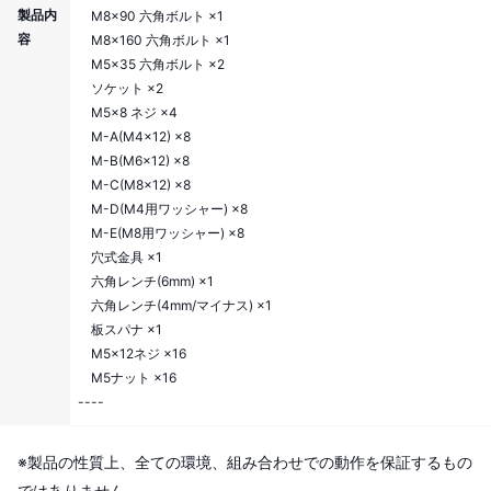
製品内
M8×90 六角ボルト ×1
容
M8×160 六角ボルト ×1
M5×35 六角ボルト ×2
ソケット ×2
M5×8 ネジ ×4
M-A(M4×12) ×8
M-B(M6×12) ×8
M-C(M8×12) ×8
M-D(M4用ワッシャー) ×8
M-E(M8用ワッシャー) ×8
穴式金具 ×1
六角レンチ(6mm) ×1
六角レンチ(4mm/マイナス) ×1
板スパナ ×1
M5×12ネジ ×16
M5ナット ×16
----
※製品の性質上、全ての環境、組み合わせでの動作を保証するもの
ではありません。