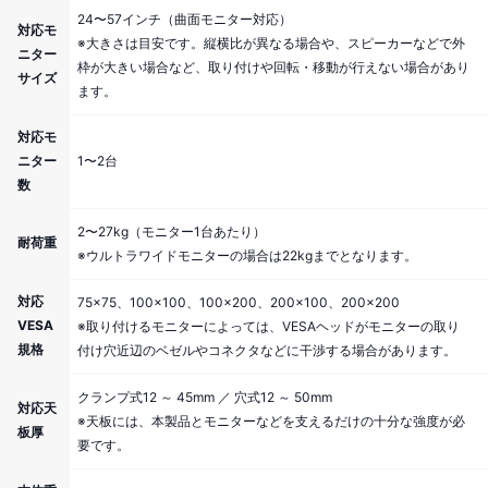
24〜57インチ（曲面モニター対応）
対応モ
※大きさは目安です。縦横比が異なる場合や、スピーカーなどで外
ニター
枠が大きい場合など、取り付けや回転・移動が行えない場合があり
サイズ
ます。
対応モ
ニター
1〜2台
数
2〜27kg（モニター1台あたり）
耐荷重
※ウルトラワイドモニターの場合は22kgまでとなります。
対応
75×75、100×100、100×200、200×100、200×200
VESA
※取り付けるモニターによっては、VESAヘッドがモニターの取り
規格
付け穴近辺のベゼルやコネクタなどに干渉する場合があります。
クランプ式12 ～ 45mm ／ 穴式12 ～ 50mm
対応天
※天板には、本製品とモニターなどを支えるだけの十分な強度が必
板厚
要です。