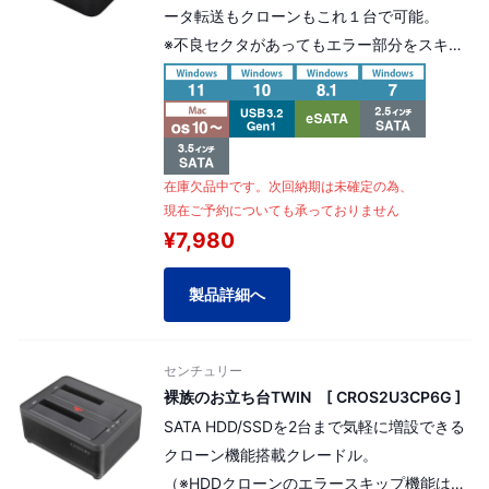
ータ転送もクローンもこれ１台で可能。
※不良セクタがあってもエラー部分をスキッ
プしてコピーを続行する、エラースキップ機
能を搭載。
在庫欠品中です。次回納期は未確定の為、
現在ご予約についても承っておりません
¥7,980
製品詳細へ
センチュリー
裸族のお立ち台TWIN [ CROS2U3CP6G ]
SATA HDD/SSDを2台まで気軽に増設できる
クローン機能搭載クレードル。
（※HDDクローンのエラースキップ機能は非