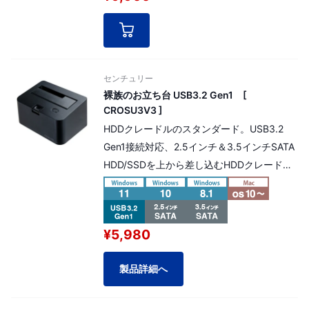
センチュリー
裸族のお立ち台 USB3.2 Gen1 [
CROSU3V3 ]
HDDクレードルのスタンダード。USB3.2
Gen1接続対応、2.5インチ＆3.5インチSATA
HDD/SSDを上から差し込むHDDクレードル
本製品は延長保証 選択可能商品です。
延長保証料金（商品金額の5%）を加算する
事によりプラス2年間の延長保証対応が可能
¥5,980
です。
製品詳細へ