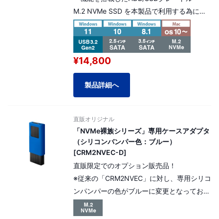
M.2 NVMe SSD を本製品で利用する為に必
要となる、専用ケースも1台付属。
本製品は延長保証 選択可能商品です。
¥14,800
延長保証料金（商品金額の5%）を加算する
事によりプラス2年間の延長保証対応が可能
製品詳細へ
です。
直販オリジナル
「NVMe裸族シリーズ」専用ケースアダプタ
（シリコンバンパー色：ブルー）
[CRM2NVEC-D]
直販限定でのオプション販売品！
※従来の「CRM2NVEC」に対し、専用シリコ
ンパンパーの色がブルーに変更となっており
ます。
CROSN2U32CPの付属品準拠。※本製品パッ