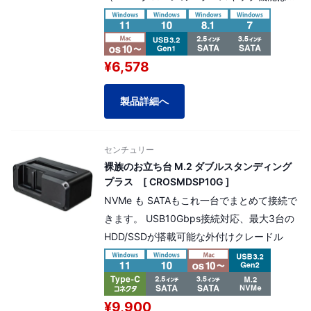
搭載です。）
本製品は延長保証 選択可能商品です。延長
保証料金（商品金額の5%）を加算する事に
¥6,578
よりプラス2年間の延長保証対応が可能で
す。
製品詳細へ
センチュリー
裸族のお立ち台 M.2 ダブルスタンディング
プラス [ CROSMDSP10G ]
NVMe も SATAもこれ一台でまとめて接続で
きます。 USB10Gbps接続対応、最大3台の
HDD/SSDが搭載可能な外付けクレードル
¥9,900