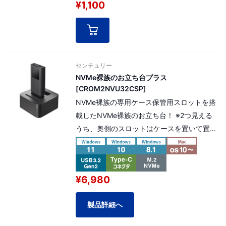
¥1,100
ケージの白箱（無地）でのご対応となってお
ります。
※本製品単体ではPCに接続はできません。
センチュリー
NVMe裸族のお立ち台プラス
[CROM2NVU32CSP]
NVMe裸族の専用ケース保管用スロットを搭
載したNVMe裸族のお立ち台！ ※2つ見える
うち、奥側のスロットはケースを置いて置く
（保管する）為のみのスロットです。ケース
保管用スロットにはコネクタ基盤は搭載され
ておらず空洞ですので予めご了承ください。
¥6,980
※本製品はM.2 NVMe SSDを1台のみ接続で
きる製品です。 本製品は延長保証 選択可能
製品詳細へ
商品です。 延長保証料金（商品金額の5%）
を加算する事によりプラス2年間の延長保証