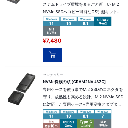
ステムドライブ環境をまるごと新しい M.2
NVMe SSDへコピー可能なOS引越キット。
OSの引っ越し後、入れ替え後のM.2 NVMe
SSDを外付けケースとしても有効利用できま
す。
¥7,480
センチュリー
NVMe裸族の頭 [CRAM2NVU32C]
専用ケースを使う事でM.2 SSDのコネクタを
守り、放熱性も高める設計。M.2 NVMe SSD
に対応した専用ケース+専用変換アダプタ
本製品は延長保証 選択可能商品です。
延長保証料金（商品金額の5%）を加算する
事によりプラス2年間の延長保証対応が可能