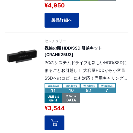
¥4,950
です。
製品詳細へ
センチュリー
裸族の頭 HDD/SSD 引越キット
[CRAHK25U3]
PCのシステムドライブを新しいHDD/SSDに
まるごとお引越し！ 大容量HDDから小容量
SSDへのコピーにも対応！専用キャリングポ
ーチ付属、交換後の2.5インチHDD/SSDを
USB3.0接続の外付ドライブとして再利用可
能！※システムドライブの載せ替えに特化し
¥3,544
た製品です。※「USB3.0」は 旧名称とな
り、現在の「USB3.2 Gen1」と同一の仕様で
す。