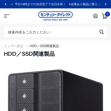
平日14時までの決済完了で当日出荷！ ※在庫あり製品に限ります。
0
トップへ戻る
HDD／SSD関連製品
HDD／SSD関連製品