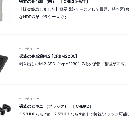
裸族の弁当箱 （白） [ CRB35-WT ]
【販売終息しました】簡易収納ケースとして最適、持ち運び
なHDD収納プラケースです。
センチュリー
裸族の弁当箱M.2 [CRBM2280]
剥き出しのM.2 SSD［type2280］2枚を保管、整理が可
センチュリー
裸族のビキニ （ブラック） [ CRBK2 ]
3.5"HDDなら2台、2.5"HDDなら4台まで装着/スタック可