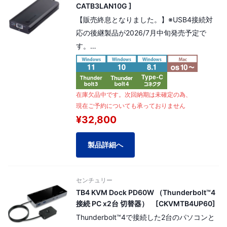
CATB3LAN10G ]
【販売終息となりました。】※USB4接続対
応の後継製品が2026/7月中旬発売予定で
す。
Thunderbolt3接続で10GbEの高速転送が可
能となるLANアダプター。
高放熱アルミボディ採用。
在庫欠品中です。次回納期は未確定の為、
5GbE / 2.5GbE / 1GbE、100MbE での オー
現在ご予約についても承っておりません
トネゴシエーション機能も搭載。
¥32,800
製品詳細へ
センチュリー
TB4 KVM Dock PD60W （Thunderbolt™4
接続 PC x2台 切替器） [CKVMTB4UP60]
Thunderbolt™4で接続した2台のパソコンと