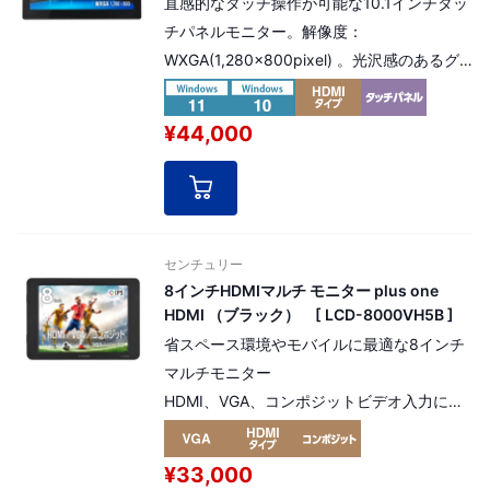
直感的なタッチ操作が可能な10.1インチタッ
チパネルモニター。解像度：
WXGA(1,280×800pixel) 。光沢感のあるグ
レアパネル仕様 HDMI入力仕様（HDCPに対
応）
¥44,000
センチュリー
8インチHDMIマルチ モニター plus one
HDMI （ブラック） [ LCD-8000VH5B ]
省スペース環境やモバイルに最適な8インチ
マルチモニター
HDMI、VGA、コンポジットビデオ入力に対
応。モノラルスピーカー搭載
¥33,000