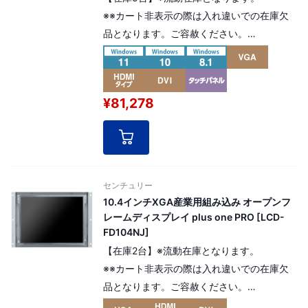
※※カート非表示の際は入れ違いでの在庫欠
品となります。ご容赦ください。
10.1インチ「パネルマウント型」モニタータ
ッチパネル（マルチタッチ）仕様高寿命液晶
パネルを採用した産業用組み込みモデル。解
¥81,278
像度：WXGA1280×800pixel（16:10）
[ パネル番号：14175 ]
センチュリー
10.4インチXGA産業用組み込み オープンフ
レームディスプレイ plus one PRO [LCD-
FD104NJ]
【在庫2台】※流動在庫となります。
※※カート非表示の際は入れ違いでの在庫欠
品となります。ご容赦ください。