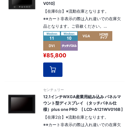
V010]
【在庫6台】※流動在庫となります。
※※カート非表示の際は入れ違いでの在庫欠
品となります。ご容赦ください。
耐久性に優れた金属製フレームを採用。
高寿命液晶パネルを搭載した組み込み用途向
け6.5インチタッチパネルモニター
¥85,800
解像度：VGA 640x480 pixel（4:3）
[ パネル番号：17835 ]
センチュリー
12.1インチWXGA産業用組み込み パネルマ
ウント型ディスプレイ （タッチパネル仕
様）plus one PRO [ LCD-A121WV016B ]
【在庫2台】※流動在庫となります。
※※カート非表示の際は入れ違いでの在庫欠