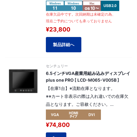
チUSB接続サブモニター。 接続はUSBケー
ブル1本だけでOK、 電源コード不要のUSB
在庫欠品中です。次回納期は未確定の為、
バスパワー接続。
現在ご予約についても承っておりません
解像度：SVGA 800×600pixel
¥23,800
製品詳細へ
センチュリー
6.5インチVGA産業用組み込みディスプレイ
plus one PRO [ LCD-M065-V005B ]
【在庫1台】※流動在庫となります。
※※カート非表示の際は入れ違いでの在庫欠
品となります。ご容赦ください。
耐久性に優れた金属製フレームを採用。
高寿命液晶パネルを搭載した組み込み用途向
¥74,800
け6.5インチPlus one PRO。
解像度：VGA 640x480 pixel（4:3）