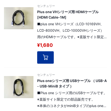
ける USB-ACアダプタです。
センチュリー
※充電用USBケーブルは付属しておりませ
Plus one VHシリーズ用 HDMIケーブル
ん。
[HDMI Cable-1M]
※10.1インチモデル（LCD-10000シリーズ
■plus one VHシリーズ（LCD-10169VH、
等）にはご利用頂けませんのでご注意くださ
LCD-8000VH、LCD-10000VHシリーズ）
い。
用のHDMIケーブルです。※直販サイト限定
での部品販売です。
¥1,680
センチュリー
Plus oneシリーズ用 USBケーブル （ USB-A
- USB-MiniB タイプ ）
■Plus one シリーズ用のUSBケーブルです。
※直販サイト限定での部品販売です。
※本体のコネクタがminiBタイプのplus oneに