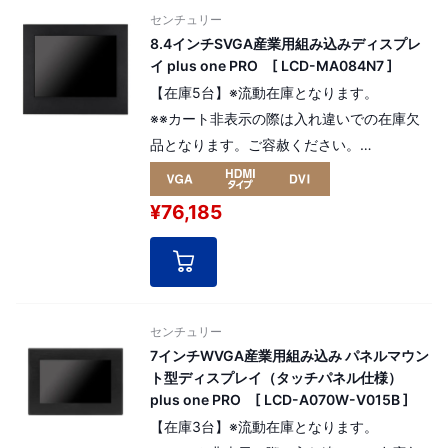
センチュリー
8.4インチSVGA産業用組み込みディスプレ
イ plus one PRO [ LCD-MA084N7 ]
【在庫5台】※流動在庫となります。
※※カート非表示の際は入れ違いでの在庫欠
品となります。ご容赦ください。
高寿命液晶パネルを採用した産業用組み込み
モデルの8.4インチ plus one PRO。 解像
¥76,185
度：SVGA 800 x 600pixel（4:3）。
[ パネル番号：13746 ]
センチュリー
7インチWVGA産業用組み込み パネルマウン
ト型ディスプレイ（タッチパネル仕様）
plus one PRO [ LCD-A070W-V015B ]
【在庫3台】※流動在庫となります。