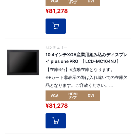
10.4インチ「オープンフレーム型」モニター
¥81,278
高寿命液晶パネルを採用した産業用組み込み
モデル解像度：XGA1024 x 768
pixel（4:3）
[ パネル番号：13900 ]
センチュリー
10.4インチXGA産業用組み込みディスプレ
イ plus one PRO [ LCD-MC104NJ ]
【在庫6台】※流動在庫となります。
※※カート非表示の際は入れ違いでの在庫欠
品となります。ご容赦ください。
高寿命液晶パネルを採用した産業用組み込み
モデルの10.4インチ plus one PRO。 解像
¥81,278
度：XGA 1024 x 768pixel（4:3）
[ パネル番号：13465 ]