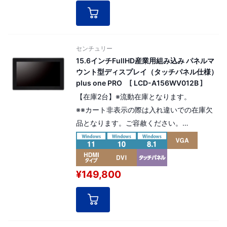
1,980×1,080pixel（16:9）
[ パネル番号：16820 ]
センチュリー
15.6インチFullHD産業用組み込み パネルマ
ウント型ディスプレイ（タッチパネル仕様）
plus one PRO [ LCD-A156WV012B ]
【在庫2台】※流動在庫となります。
※※カート非表示の際は入れ違いでの在庫欠
品となります。ご容赦ください。
15.6インチ「パネルマウント型」モニタータ
ッチパネル（マルチタッチ）仕様。 高寿命
液晶パネルを採用した産業用組み込みモデ
¥149,800
ル。 解像度：FullHD
1920×1080pixel（16:9）。
[ パネル番号：17004 ]