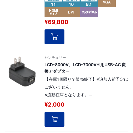
シングルタッチパネル仕様、高寿命液晶パネ
ルを採用した産業用組み込みモデル。 解像
¥69,800
度：WVGA 800×480pixel（15:9）。
[ パネル番号：15604 ]
センチュリー
LCD-8000V、LCD-7000VH 用USB-AC 変
換アダプター
【在庫1個限りで販売終了】※追加入荷予定は
ございません。
※流動在庫となります。
※※カート非表示となった際は、入れ違いで
¥2,000
の在庫完売となります。ご容赦ください。
LCD-8000Vシリーズ、LCD-8000VHシリー
ズ、LCD-7000VHシリーズでご利用いただ