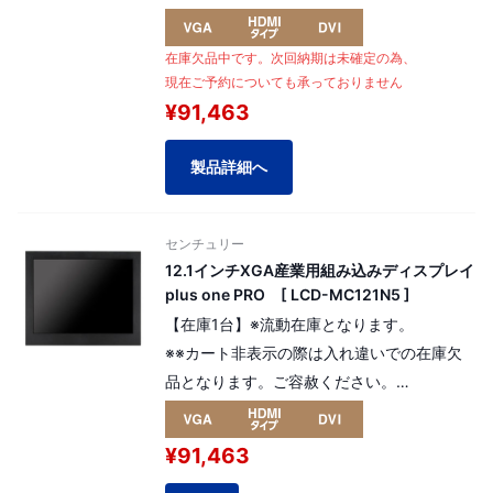
モデル。 解像度：XGA 1024 x 768pixel
（4:3）。
在庫欠品中です。次回納期は未確定の為、
[ パネル番号：14173 ]
現在ご予約についても承っておりません
¥91,463
製品詳細へ
センチュリー
12.1インチXGA産業用組み込みディスプレイ
plus one PRO [ LCD-MC121N5 ]
【在庫1台】※流動在庫となります。
※※カート非表示の際は入れ違いでの在庫欠
品となります。ご容赦ください。
高寿命液晶パネルを採用した産業用組み込み
モデルの12.1インチplus one PRO。 解像
¥91,463
度：XGA 1024 x 768pixel （4:3）。