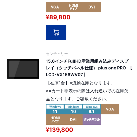
高コントラスト比のLEDバックライトを採用
した産業用組み込みモデルの17インチplus
¥89,800
one PRO。
解像度：SXGA 1280 x 1024 pixel （5:4）
[ パネル番号：15046 ]
センチュリー
15.6インチFullHD産業用組み込みディスプ
レイ（タッチパネル仕様） plus one PRO [
LCD-VX156WV07 ]
【在庫1台】※流動在庫となります。
※※カート非表示の際は入れ違いでの在庫欠
品となります。ご容赦ください。
フラットサーフェイスデザインを採用、マル
チタッチに対応した15.6インチの産業用ディ
スプレイ。
¥139,800
解像度 FHD（フルHD）