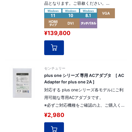
品となります。ご容赦ください。
12.1インチ「パネルマウント型」モニタータ
ッチパネル（マルチタッチ）仕様。
¥139,800
高寿命液晶パネルを採用した産業用組み込み
モデル。
解像度：WXGA 1280×800pixel（16:10）
[ パネル番号：18085 ]
センチュリー
plus one シリーズ 専用 ACアダプタ [ AC
Adapter for plus one 2A ]
対応する plus oneシリーズ各モデルにご利
用可能な専用ACアダプタです。
※必ずご対応機種をご確認の上、ご購入くだ
さい。
¥2,980