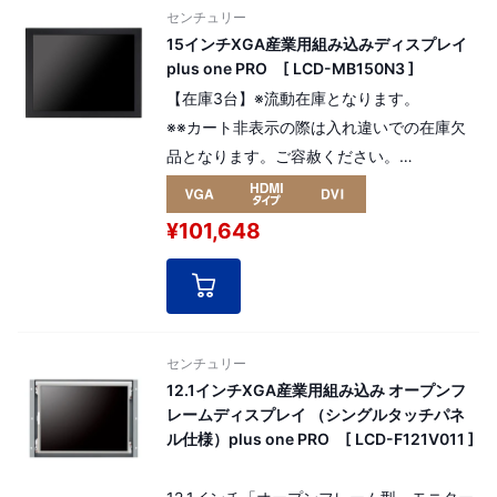
センチュリー
15インチXGA産業用組み込みディスプレイ
plus one PRO [ LCD-MB150N3 ]
【在庫3台】※流動在庫となります。
※※カート非表示の際は入れ違いでの在庫欠
品となります。ご容赦ください。
高寿命液晶パネルを採用した産業用組み込み
モデルの15インチplus onePRO。 解像度：
¥101,648
XGA 1024 x 768pixel（4:3）。
[ パネル番号：13750 ]
センチュリー
12.1インチXGA産業用組み込み オープンフ
レームディスプレイ （シングルタッチパネ
ル仕様）plus one PRO [ LCD-F121V011 ]