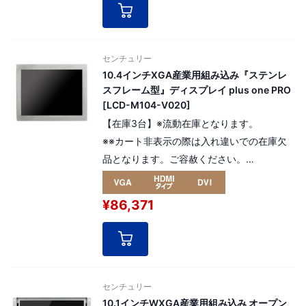
[ パネル番号：13748 ]
センチュリー
10.4インチXGA産業用組み込み『ステンレ
スフレーム型』ディスプレイ plus one PRO
[LCD-M104-V020]
【在庫3台】※流動在庫となります。
※※カート非表示の際は入れ違いでの在庫欠
品となります。ご容赦ください。
3000：1の高コントラスト比、高寿命液晶パ
ネルを採用した産業用組み込み『ステンレス
¥86,371
フレーム型』モデルの10.4インチ plus one
PRO。 解像度：XGA1024 x
768pixel（4:3）
[ パネル番号：14410 ]
センチュリー
10.1インチWXGA産業用組み込み オープン