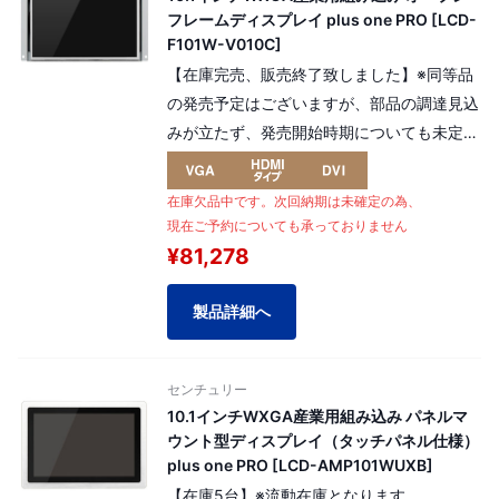
フレームディスプレイ plus one PRO [LCD-
F101W-V010C]
【在庫完売、販売終了致しました】※同等品
の発売予定はございますが、部品の調達見込
みが立たず、発売開始時期についても未定と
なっております。
10.1インチ「オープンフレーム型」モニタ
在庫欠品中です。次回納期は未確定の為、
ー。ワイドタイプ。高寿命液晶パネルを採用
現在ご予約についても承っておりません
した産業用組み込みモデル解像度：WXGA
¥81,278
1280 x800pixel（16:10）
[ パネル番号：14248 ]
製品詳細へ
センチュリー
10.1インチWXGA産業用組み込み パネルマ
ウント型ディスプレイ（タッチパネル仕様）
plus one PRO [LCD-AMP101WUXB]
【在庫5台】※流動在庫となります。