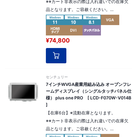
※※カート非表示の際は入れ違いでの在庫欠
品となります。ご容赦ください。
7インチ「パネルマウント型」モニタータッ
チパネル仕様。 高寿命液晶パネルを採用し
た産業用組み込みモデル。 解像度：WVGA
¥74,800
800×480pixel（15:9）。
[ パネル番号：15606 ]
センチュリー
7インチWVGA産業用組み込み オープンフレ
ームディスプレイ（シングルタッチパネル仕
様） plus one PRO [ LCD-F070W-V014B
]
【在庫6台】※流動在庫となります。
※※カート非表示の際は入れ違いでの在庫欠
品となります。ご容赦ください。
7インチ「オープンフレーム型」モニター。