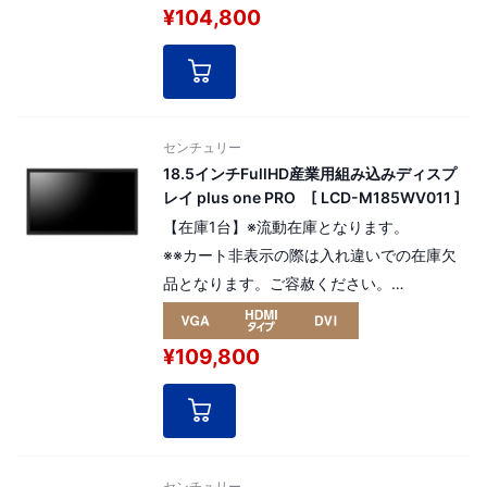
モデルの19インチplus one PRO。 解像度：
¥104,800
SXGA 1280 x 1024 pixel （5:4）。
[ パネル番号：15048 ]
センチュリー
18.5インチFullHD産業用組み込みディスプ
レイ plus one PRO [ LCD-M185WV011 ]
【在庫1台】※流動在庫となります。
※※カート非表示の際は入れ違いでの在庫欠
品となります。ご容赦ください。
高寿命液晶パネルを採用した産業用組み込み
¥109,800
モデルの18.5インチ plus onePRO
解像度：FHD（フルHD）
1,980×1,080pixel（16:9）
[ パネル番号：16126 ]
センチュリー