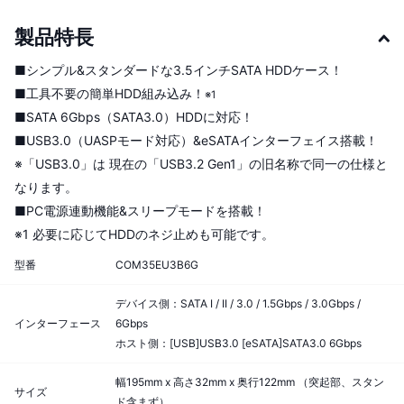
製品特長
■シンプル&スタンダードな3.5インチSATA HDDケース！
■工具不要の簡単HDD組み込み！
※1
■SATA 6Gbps（SATA3.0）HDDに対応！
■USB3.0（UASPモード対応）&eSATAインターフェイス搭載！
※「USB3.0」は 現在の「USB3.2 Gen1」の旧名称で同一の仕様と
なります。
■PC電源連動機能&スリープモードを搭載！
※1 必要に応じてHDDのネジ止めも可能です。
型番
COM35EU3B6G
デバイス側：SATA I / II / 3.0 / 1.5Gbps / 3.0Gbps /
インターフェース
6Gbps
ホスト側：[USB]USB3.0 [eSATA]SATA3.0 6Gbps
幅195mm x 高さ32mm x 奥行122mm （突起部、スタン
サイズ
ド含まず）