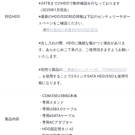
※24TBまでのHDDで動作確認を行なっております
（2025年1月現在）
対応HDD
※最新のHDD/SSD対応情報は下記のセンチュリーサポー
トページをご確認ください。
■弊社製品の容量別HDD対応状況
※出し入れの際、HDDに微細な傷がつく場合がありま
す。あらかじめご了承の上、ご使用頂きますようお願い
いたします。
※別売り製品の
『 裸族のインナー V2 [CRIN2535V2]
』
を使用することで2.5インチSATA HDD/SSDも使用可
能になります。
・COM35EU3B6G本体
・専用スタンド
・専用USB3.0ケーブル
・専用eSATAケーブル
製品内容
・専用ACアダプター
・HDD固定用ネジ x2