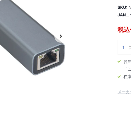
SKU:
N
JANコ
税込価
お
「
在
メーカ