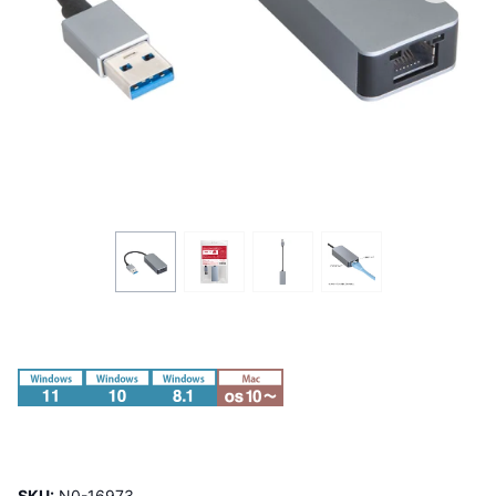
SKU:
N0-16973