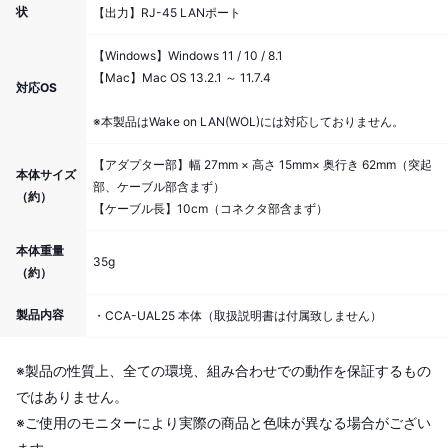
状
【出力】RJ-45 LANポート
【Windows】Windows 11 / 10 / 8.1
【Mac】Mac OS 13.2.1 ～ 11.7.4
対応OS
※本製品はWake on LAN(WOL)には対応しておりません。
【アダプター部】幅 27mm × 高さ 15mm× 奥行き 62mm（突起
本体サイズ
部、ケーブル部含まず）
（約）
【ケーブル長】10cm（コネクタ部含まず）
本体重量
35g
（約）
製品内容
・CCA-UAL25 本体（取扱説明書は付属致しません）
※製品の性質上、全ての環境、組み合わせでの動作を保証するもの
ではありません。
※ご使用のモニターにより実際の商品と色味が異なる場合がござい