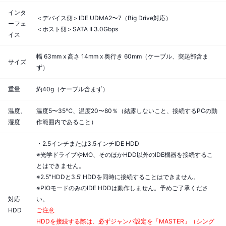
インタ
＜デバイス側＞IDE UDMA2〜7（Big Drive対応）
ーフェ
＜ホスト側＞SATA II 3.0Gbps
イス
幅 63mm x 高さ 14mm x 奥行き 60mm（ケーブル、突起部含ま
サイズ
ず）
重量
約40g（ケーブル含まず）
温度、
温度5〜35℃、温度20〜80％（結露しないこと、接続するPCの動
湿度
作範囲内であること）
・2.5インチまたは3.5インチIDE HDD
※光学ドライブやMO、そのほかHDD以外のIDE機器を接続するこ
とはできません。
※2.5"HDDと3.5"HDDを同時に接続することはできません。
※PIOモードのみのIDE HDDは動作しません。予めご了承くださ
対応
い。
HDD
ご注意
HDDを接続する際は、必ずジャンパ設定を「MASTER」（シング