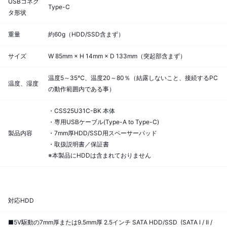
USBコネク
Type-C
タ形状
重量
約60g（HDD/SSD含まず）
サイズ
W 85mm × H 14mm × D 133mm（突起部含まず）
温度5～35℃、温度20～80％（結露しないこと、接続するPC
温度、湿度
の動作範囲内である事）
・CSS25U31C-BK 本体
・専用USBケーブル(Type-A to Type-C)
製品内容
・7mm厚HDD/SSD用スペーサーパッド
・取扱説明書／保証書
※本製品にHDDは含まれておりません
対応HDD
■5V駆動の7mm厚または9.5mm厚 2.5インチ SATA HDD/SSD (SATA I / II /