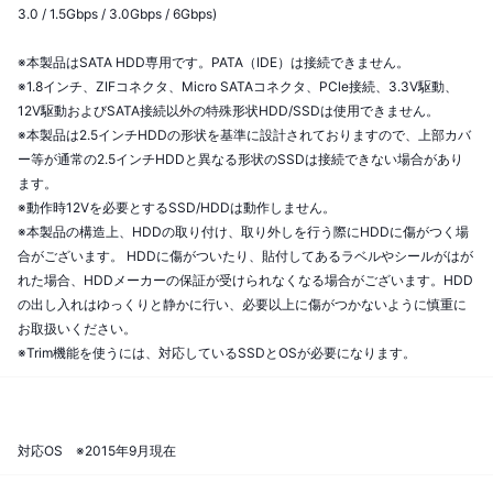
3.0 / 1.5Gbps / 3.0Gbps / 6Gbps)
※本製品はSATA HDD専用です。PATA（IDE）は接続できません。
※1.8インチ、ZIFコネクタ、Micro SATAコネクタ、PCle接続、3.3V駆動、
12V駆動およびSATA接続以外の特殊形状HDD/SSDは使用できません。
※本製品は2.5インチHDDの形状を基準に設計されておりますので、上部カバ
ー等が通常の2.5インチHDDと異なる形状のSSDは接続できない場合があり
ます。
※動作時12Vを必要とするSSD/HDDは動作しません。
※本製品の構造上、HDDの取り付け、取り外しを行う際にHDDに傷がつく場
合がございます。 HDDに傷がついたり、貼付してあるラベルやシールがはが
れた場合、HDDメーカーの保証が受けられなくなる場合がございます。HDD
の出し入れはゆっくりと静かに行い、必要以上に傷がつかないように慎重に
お取扱いください。
※Trim機能を使うには、対応しているSSDとOSが必要になります。
対応OS ※2015年9月現在