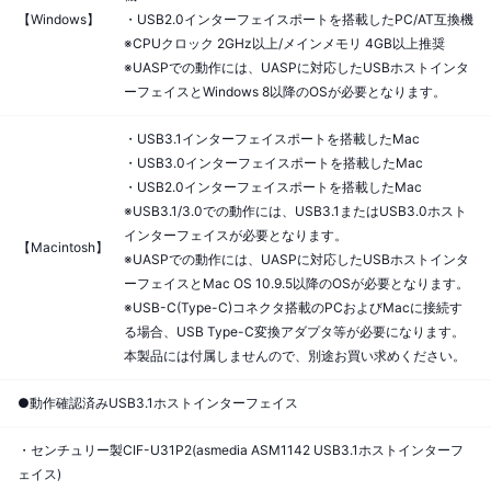
【Windows】
・USB2.0インターフェイスポートを搭載したPC/AT互換機
※CPUクロック 2GHz以上/メインメモリ 4GB以上推奨
※UASPでの動作には、UASPに対応したUSBホストインタ
ーフェイスとWindows 8以降のOSが必要となります。
・USB3.1インターフェイスポートを搭載したMac
・USB3.0インターフェイスポートを搭載したMac
・USB2.0インターフェイスポートを搭載したMac
※USB3.1/3.0での動作には、USB3.1またはUSB3.0ホスト
インターフェイスが必要となります。
【Macintosh】
※UASPでの動作には、UASPに対応したUSBホストインタ
ーフェイスとMac OS 10.9.5以降のOSが必要となります。
※USB-C(Type-C)コネクタ搭載のPCおよびMacに接続す
る場合、USB Type-C変換アダプタ等が必要になります。
本製品には付属しませんので、別途お買い求めください。
●動作確認済みUSB3.1ホストインターフェイス
・センチュリー製CIF-U31P2(asmedia ASM1142 USB3.1ホストインターフ
ェイス)