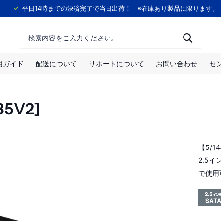
！
平日14時までの決済完了で当日出荷！ ※在庫あり製品に限ります。
用ガイド
配送について
サポートについて
お問い合わせ
セ
5V2]
【5/
2.5イ
で使用