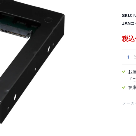
SKU:
N
JANコ
税込価
お
「
在
メーカ